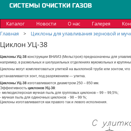
СИСТЕМЫ ОЧИСТКИ ГАЗОВ
Каталог
Новости
О нас
Галерея
Кон
Главная
>
Циклоны для улавливания зерновой и муч
Циклон УЦ-38
Циклоны УЦ-38
конструкции ВНИИЗ (Мельстроя) предназначены для улавлив
например, в размольных и шелушильных отделениях мукомольных и крупяных
Циклоны могут комплектоваться улиткой на выхлопной трубе или зонтом, чт
устанавливается зонт, под разряжением — улитка.
Циклоны УЦ-38
изготавливаются диаметром 250 – 850 мм.
Эффективность
циклонов УЦ-38
:
- мелкодисперсная мучная пыль для групповых циклонов – 99 – 99,5%;
- мучная пыль для одиночных циклонов - 98 – 99 %;
Циклоны изготавливаются как правого так и левого исполнения.