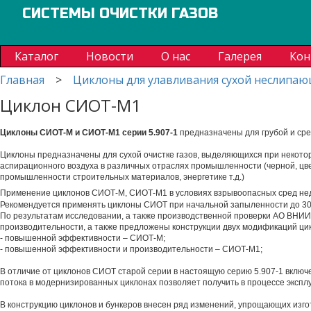
СИСТЕМЫ ОЧИСТКИ ГАЗОВ
Каталог
Новости
О нас
Галерея
Кон
Главная
>
Циклоны для улавливания сухой неслипа
Циклон СИОТ-М1
Циклоны СИОТ-М и СИОТ-М1
серии 5.907-1
предназначены для грубой и сре
Циклоны предназначены для сухой очистке газов, выделяющихся при некоторых
аспирационного воздуха в различных отраслях промышленности (черной, ц
промышленности строительных материалов, энергетике т.д.)
Применение циклонов СИОТ-М, СИОТ-М1 в условиях взрывоопасных сред не
Рекомендуется применять циклоны СИОТ при начальной запыленности до 30
По результатам исследовании, а также производственной проверки АО ВНИ
производительности, а также предложены конструкции двух модификаций ци
- повышенной эффективности – СИОТ-М;
- повышенной эффективности и производительности – СИОТ-М1;
В отличие от циклонов СИОТ старой серии в настоящую серию 5.907-1 вклю
потока в модернизированных циклонах позволяет получить в процессе экспл
В конструкцию циклонов и бункеров внесен ряд изменений, упрощающих изг