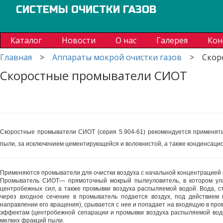
СИСТЕМЫ ОЧИСТКИ ГАЗОВ
Каталог
Новости
О нас
Галерея
Кон
Главная
>
Аппараты мокрой очистки газов
>
Скор
Скоростные промыватели СИОТ
Скоростные промыватели СИОТ
(серия 5.904-61) рекомендуется применят
пыли, за исключением цементирующейся и волокнистой, а также конденсаци
Применяются промыватели для очистки воздуха с начальной концентрацией п
Промыватель СИОТ— прямоточный мокрый пылеуловитель, в котором ула
центробежных сил, а также промывки воздуха распыляемой водой. Вода, с
через входное сечение в промыватель подается воздух, под действием 
направлении его вращения), срывается с нее и попадает на входящую в про
эффектам (центробежной сепарации и промывки воздуха распыляемой вод
мелких фракций пыли.