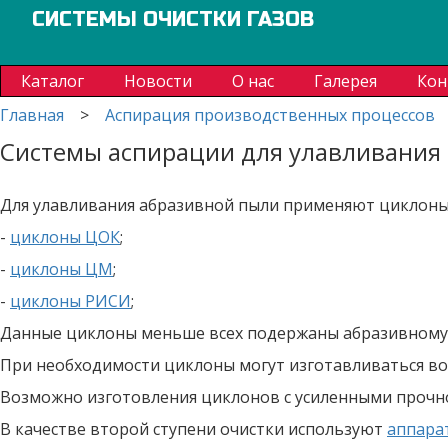
СИСТЕМЫ ОЧИСТКИ ГАЗОВ
Каталог
Новости
О нас
Галерея
Кон
Главная
>
Аспирация производственных процессов
Системы аспирации для улавливания
Для улавливания абразивной пыли применяют циклоны 
-
циклоны ЦОК
;
-
циклоны ЦМ
;
-
циклоны РИСИ
;
Данные циклоны меньше всех подержаны абразивному и
При необходимости циклоны могут изготавливаться в
Возможно изготовления циклонов с усиленными проч
В качестве второй ступени очистки используют
аппара